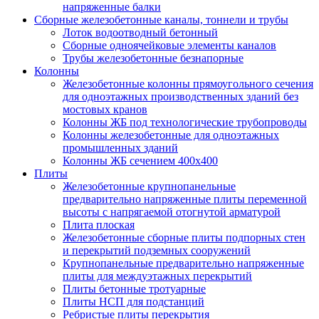
напряженные балки
Сборные железобетонные каналы, тоннели и трубы
Лоток водоотводный бетонный
Сборные одноячейковые элементы каналов
Трубы железобетонные безнапорные
Колонны
Железобетонные колонны прямоугольного сечения
для одноэтажных производственных зданий без
мостовых кранов
Колонны ЖБ под технологические трубопроводы
Колонны железобетонные для одноэтажных
промышленных зданий
Колонны ЖБ сечением 400х400
Плиты
Железобетонные крупнопанельные
предварительно напряженные плиты переменной
высоты с напрягаемой отогнутой арматурой
Плита плоская
Железобетонные сборные плиты подпорных стен
и перекрытий подземных сооружений
Крупнопанельные предварительно напряженные
плиты для междуэтажных перекрытий
Плиты бетонные тротуарные
Плиты НСП для подстанций
Ребристые плиты перекрытия