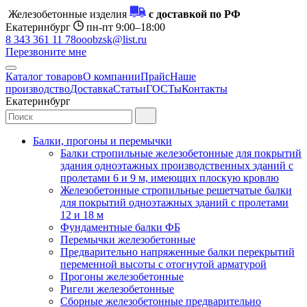
Железобетонные изделия
с доставкой по РФ
Екатеринбург
пн-пт 9:00–18:00
8 343 361 11 78
ooobzsk@list.ru
Перезвоните мне
Каталог товаров
О компании
Прайс
Наше
производство
Доставка
Статьи
ГОСТы
Контакты
Екатеринбург
Балки, прогоны и перемычки
Балки стропильные железобетонные для покрытий
здания одноэтажных производственных зданий с
пролетами 6 и 9 м, имеющих плоскую кровлю
Железобетонные стропильные решетчатые балки
для покрытий одноэтажных зданий с пролетами
12 и 18 м
Фундаментные балки ФБ
Перемычки железобетонные
Предварительно напряженные балки перекрытий
переменной высоты с отогнутой арматурой
Прогоны железобетонные
Ригели железобетонные
Сборные железобетонные предварительно