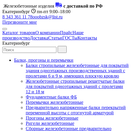
Железобетонные изделия
с доставкой по РФ
Екатеринбург
пн-пт 9:00–18:00
8 343 361 11 78
ooobzsk@list.ru
Перезвоните мне
Каталог товаров
О компании
Прайс
Наше
производство
Доставка
Статьи
ГОСТы
Контакты
Екатеринбург
Балки, прогоны и перемычки
Балки стропильные железобетонные для покрытий
здания одноэтажных производственных зданий с
пролетами 6 и 9 м, имеющих плоскую кровлю
Железобетонные стропильные решетчатые балки
для покрытий одноэтажных зданий с пролетами
12 и 18 м
Фундаментные балки ФБ
Перемычки железобетонные
Предварительно напряженные балки перекрытий
переменной высоты с отогнутой арматурой
Прогоны железобетонные
Ригели железобетонные
Сборные железобетонные предварительно