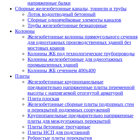
напряженные балки
Сборные железобетонные каналы, тоннели и трубы
Лоток водоотводный бетонный
Сборные одноячейковые элементы каналов
Трубы железобетонные безнапорные
Колонны
Железобетонные колонны прямоугольного сечения
для одноэтажных производственных зданий без
мостовых кранов
Колонны ЖБ под технологические трубопроводы
Колонны железобетонные для одноэтажных
промышленных зданий
Колонны ЖБ сечением 400х400
Плиты
Железобетонные крупнопанельные
предварительно напряженные плиты переменной
высоты с напрягаемой отогнутой арматурой
Плита плоская
Железобетонные сборные плиты подпорных стен
и перекрытий подземных сооружений
Крупнопанельные предварительно напряженные
плиты для междуэтажных перекрытий
Плиты бетонные тротуарные
Плиты НСП для подстанций
Ребристые плиты перекрытия