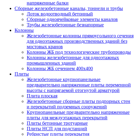
напряженные балки
Сборные железобетонные каналы, тоннели и трубы
Лоток водоотводный бетонный
Сборные одноячейковые элементы каналов
Трубы железобетонные безнапорные
Колонны
Железобетонные колонны прямоугольного сечения
для одноэтажных производственных зданий без
мостовых кранов
Колонны ЖБ под технологические трубопроводы
Колонны железобетонные для одноэтажных
промышленных зданий
Колонны ЖБ сечением 400х400
Плиты
Железобетонные крупнопанельные
предварительно напряженные плиты переменной
высоты с напрягаемой отогнутой арматурой
Плита плоская
Железобетонные сборные плиты подпорных стен
и перекрытий подземных сооружений
Крупнопанельные предварительно напряженные
плиты для междуэтажных перекрытий
Плиты бетонные тротуарные
Плиты НСП для подстанций
Ребристые плиты перекрытия