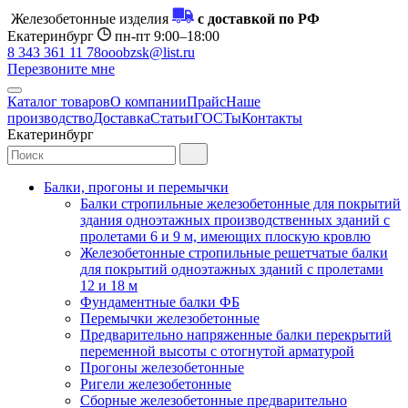
Железобетонные изделия
с доставкой по РФ
Екатеринбург
пн-пт 9:00–18:00
8 343 361 11 78
ooobzsk@list.ru
Перезвоните мне
Каталог товаров
О компании
Прайс
Наше
производство
Доставка
Статьи
ГОСТы
Контакты
Екатеринбург
Балки, прогоны и перемычки
Балки стропильные железобетонные для покрытий
здания одноэтажных производственных зданий с
пролетами 6 и 9 м, имеющих плоскую кровлю
Железобетонные стропильные решетчатые балки
для покрытий одноэтажных зданий с пролетами
12 и 18 м
Фундаментные балки ФБ
Перемычки железобетонные
Предварительно напряженные балки перекрытий
переменной высоты с отогнутой арматурой
Прогоны железобетонные
Ригели железобетонные
Сборные железобетонные предварительно