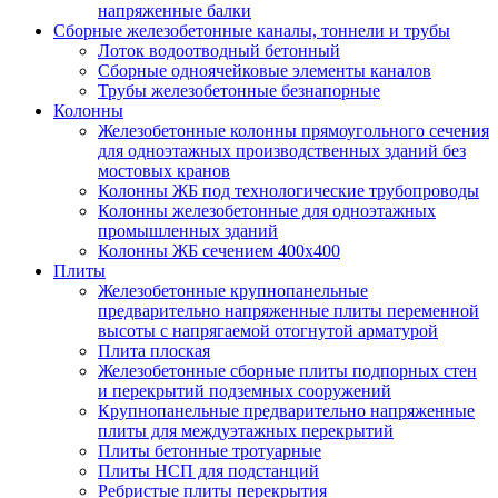
напряженные балки
Сборные железобетонные каналы, тоннели и трубы
Лоток водоотводный бетонный
Сборные одноячейковые элементы каналов
Трубы железобетонные безнапорные
Колонны
Железобетонные колонны прямоугольного сечения
для одноэтажных производственных зданий без
мостовых кранов
Колонны ЖБ под технологические трубопроводы
Колонны железобетонные для одноэтажных
промышленных зданий
Колонны ЖБ сечением 400х400
Плиты
Железобетонные крупнопанельные
предварительно напряженные плиты переменной
высоты с напрягаемой отогнутой арматурой
Плита плоская
Железобетонные сборные плиты подпорных стен
и перекрытий подземных сооружений
Крупнопанельные предварительно напряженные
плиты для междуэтажных перекрытий
Плиты бетонные тротуарные
Плиты НСП для подстанций
Ребристые плиты перекрытия