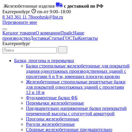
Железобетонные изделия
с доставкой по РФ
Екатеринбург
пн-пт 9:00–18:00
8 343 361 11 78
ooobzsk@list.ru
Перезвоните мне
Каталог товаров
О компании
Прайс
Наше
производство
Доставка
Статьи
ГОСТы
Контакты
Екатеринбург
Балки, прогоны и перемычки
Балки стропильные железобетонные для покрытий
здания одноэтажных производственных зданий с
пролетами 6 и 9 м, имеющих плоскую кровлю
Железобетонные стропильные решетчатые балки
для покрытий одноэтажных зданий с пролетами
12 и 18 м
Фундаментные балки ФБ
Перемычки железобетонные
Предварительно напряженные балки перекрытий
переменной высоты с отогнутой арматурой
Прогоны железобетонные
Ригели железобетонные
Сборные железобетонные предварительно