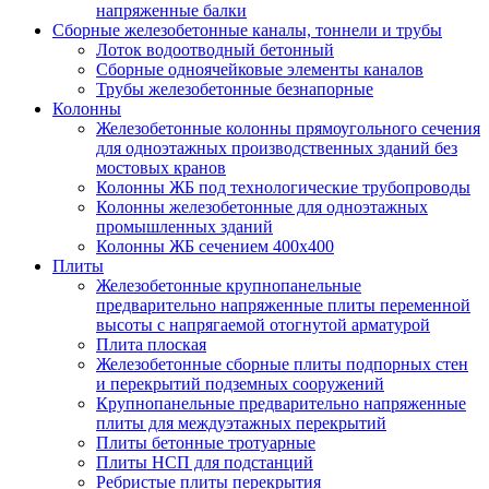
напряженные балки
Сборные железобетонные каналы, тоннели и трубы
Лоток водоотводный бетонный
Сборные одноячейковые элементы каналов
Трубы железобетонные безнапорные
Колонны
Железобетонные колонны прямоугольного сечения
для одноэтажных производственных зданий без
мостовых кранов
Колонны ЖБ под технологические трубопроводы
Колонны железобетонные для одноэтажных
промышленных зданий
Колонны ЖБ сечением 400х400
Плиты
Железобетонные крупнопанельные
предварительно напряженные плиты переменной
высоты с напрягаемой отогнутой арматурой
Плита плоская
Железобетонные сборные плиты подпорных стен
и перекрытий подземных сооружений
Крупнопанельные предварительно напряженные
плиты для междуэтажных перекрытий
Плиты бетонные тротуарные
Плиты НСП для подстанций
Ребристые плиты перекрытия