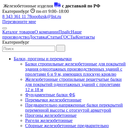
Железобетонные изделия
с доставкой по РФ
Екатеринбург
пн-пт 9:00–18:00
8 343 361 11 78
ooobzsk@list.ru
Перезвоните мне
Каталог товаров
О компании
Прайс
Наше
производство
Доставка
Статьи
ГОСТы
Контакты
Екатеринбург
Балки, прогоны и перемычки
Балки стропильные железобетонные для покрытий
здания одноэтажных производственных зданий с
пролетами 6 и 9 м, имеющих плоскую кровлю
Железобетонные стропильные решетчатые балки
для покрытий одноэтажных зданий с пролетами
12 и 18 м
Фундаментные балки ФБ
Перемычки железобетонные
Предварительно напряженные балки перекрытий
переменной высоты с отогнутой арматурой
Прогоны железобетонные
Ригели железобетонные
Сборные железобетонные предварительно