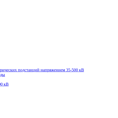
трических подстанций напряжением 35-500 кВ
оды
00 кВ