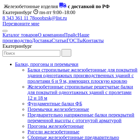
Железобетонные изделия
с доставкой по РФ
Екатеринбург
пн-пт 9:00–18:00
8 343 361 11 78
ooobzsk@list.ru
Перезвоните мне
Каталог товаров
О компании
Прайс
Наше
производство
Доставка
Статьи
ГОСТы
Контакты
Екатеринбург
Балки, прогоны и перемычки
Балки стропильные железобетонные для покрытий
здания одноэтажных производственных зданий с
пролетами 6 и 9 м, имеющих плоскую кровлю
Железобетонные стропильные решетчатые балки
для покрытий одноэтажных зданий с пролетами
12 и 18 м
Фундаментные балки ФБ
Перемычки железобетонные
Предварительно напряженные балки перекрытий
переменной высоты с отогнутой арматурой
Прогоны железобетонные
Ригели железобетонные
Сборные железобетонные предварительно