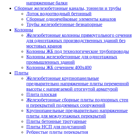
напряженные балки
Сборные железобетонные каналы, тоннели и трубы
Лоток водоотводный бетонный
Сборные одноячейковые элементы каналов
Трубы железобетонные безнапорные
Колонны
Железобетонные колонны прямоугольного сечения
для одноэтажных производственных зданий без
мостовых кранов
Колонны ЖБ под технологические трубопроводы
Колонны железобетонные для одноэтажных
промышленных зданий
Колонны ЖБ сечением 400х400
Плиты
Железобетонные крупнопанельные
предварительно напряженные плиты переменной
высоты с напрягаемой отогнутой арматурой
Плита плоская
Железобетонные сборные плиты подпорных стен
и перекрытий подземных сооружений
Крупнопанельные предварительно напряженные
плиты для междуэтажных перекрытий
Плиты бетонные тротуарные
Плиты НСП для подстанций
Ребристые плиты перекрытия