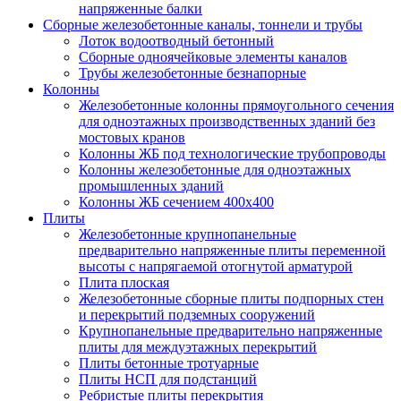
напряженные балки
Сборные железобетонные каналы, тоннели и трубы
Лоток водоотводный бетонный
Сборные одноячейковые элементы каналов
Трубы железобетонные безнапорные
Колонны
Железобетонные колонны прямоугольного сечения
для одноэтажных производственных зданий без
мостовых кранов
Колонны ЖБ под технологические трубопроводы
Колонны железобетонные для одноэтажных
промышленных зданий
Колонны ЖБ сечением 400х400
Плиты
Железобетонные крупнопанельные
предварительно напряженные плиты переменной
высоты с напрягаемой отогнутой арматурой
Плита плоская
Железобетонные сборные плиты подпорных стен
и перекрытий подземных сооружений
Крупнопанельные предварительно напряженные
плиты для междуэтажных перекрытий
Плиты бетонные тротуарные
Плиты НСП для подстанций
Ребристые плиты перекрытия