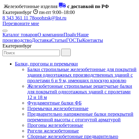
Железобетонные изделия
с доставкой по РФ
Екатеринбург
пн-пт 9:00–18:00
8 343 361 11 78
ooobzsk@list.ru
Перезвоните мне
Каталог товаров
О компании
Прайс
Наше
производство
Доставка
Статьи
ГОСТы
Контакты
Екатеринбург
Балки, прогоны и перемычки
Балки стропильные железобетонные для покрытий
здания одноэтажных производственных зданий с
пролетами 6 и 9 м, имеющих плоскую кровлю
Железобетонные стропильные решетчатые балки
для покрытий одноэтажных зданий с пролетами
12 и 18 м
Фундаментные балки ФБ
Перемычки железобетонные
Предварительно напряженные балки перекрытий
переменной высоты с отогнутой арматурой
Прогоны железобетонные
Ригели железобетонные
Сборные железобетонные предварительно