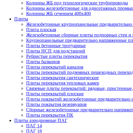
Колонны ЖБ под технологические трубопроводы
Колонны железобетонные для одноэтажных промы
Колонны ЖБ сечением 400х400
Плиты
Железобетонные крупнопанельные предварительно 
Плита плоская
Железобетонные сборные плиты подпорных стен и
Крупнопанельные предварительно напряженные п
Плиты бетонные тротуарные
Плиты НСП для подстанций
Ребристые плиты перекрытия
Плиты балконов
Плиты перекрытий каналов
Плиты перекрытий подземных пешеходных перехо
Плиты перекрытия сантехнические
Плиты перекрытия тепловых камер
Связевые плиты перекрытий: рядовые, пристенные,
Плиты перекрытий плоские
Плиты покрытий железобетонные предварительно н
Плиты покрытия резервуаров
Сборные железобетонные предварительно напряже
Плиты перекрытия ПК
Плиты аэродромные ПАГ
ПАГ 14
ПАГ 18