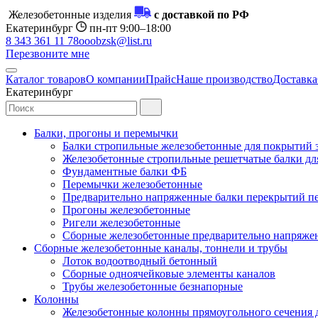
Железобетонные изделия
с доставкой по РФ
Екатеринбург
пн-пт 9:00–18:00
8 343 361 11 78
ooobzsk@list.ru
Перезвоните мне
Каталог товаров
О компании
Прайс
Наше производство
Доставка
Екатеринбург
Балки, прогоны и перемычки
Балки стропильные железобетонные для покрытий 
Железобетонные стропильные решетчатые балки для
Фундаментные балки ФБ
Перемычки железобетонные
Предварительно напряженные балки перекрытий пе
Прогоны железобетонные
Ригели железобетонные
Сборные железобетонные предварительно напряже
Сборные железобетонные каналы, тоннели и трубы
Лоток водоотводный бетонный
Сборные одноячейковые элементы каналов
Трубы железобетонные безнапорные
Колонны
Железобетонные колонны прямоугольного сечения 