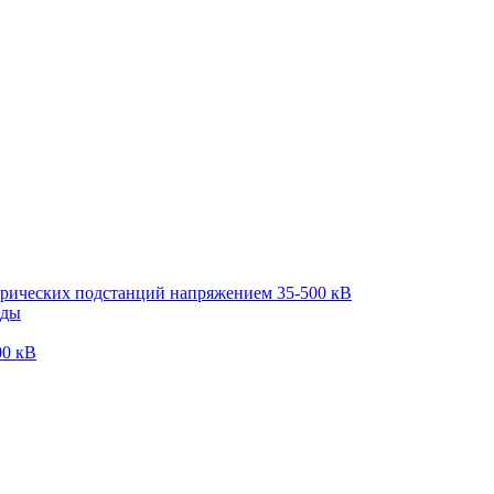
трических подстанций напряжением 35-500 кВ
оды
00 кВ