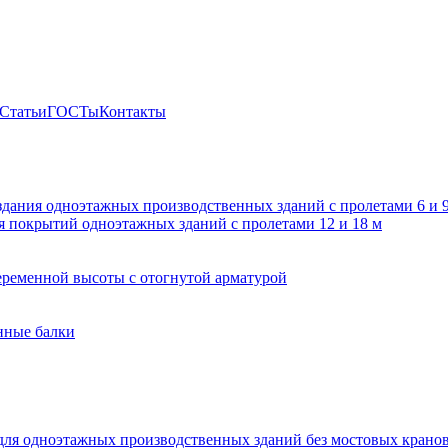
Статьи
ГОСТы
Контакты
здания одноэтажных производственных зданий с пролетами 6 и
 покрытий одноэтажных зданий с пролетами 12 и 18 м
ременной высоты с отогнутой арматурой
нные балки
для одноэтажных производственных зданий без мостовых крано