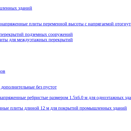
шленных зданий
напряженные плиты переменной высоты с напрягаемой отогнут
 перекрытий подземных сооружений
литы для междуэтажных перекрытий
дов
 дополнительные без пустот
апряженные ребристые размером 1.5х6.0 м для одноэтажных зд
нные плиты длиной 12 м для покрытий промышленных зданий