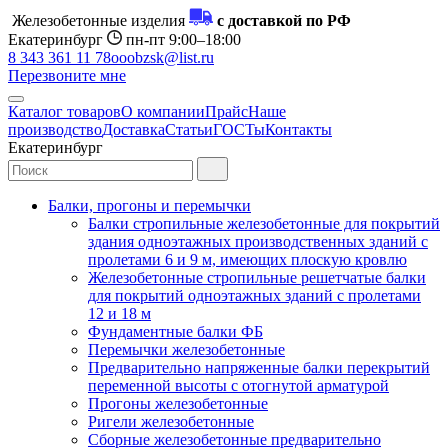
Железобетонные изделия
с доставкой по РФ
Екатеринбург
пн-пт 9:00–18:00
8 343 361 11 78
ooobzsk@list.ru
Перезвоните мне
Каталог товаров
О компании
Прайс
Наше
производство
Доставка
Статьи
ГОСТы
Контакты
Екатеринбург
Балки, прогоны и перемычки
Балки стропильные железобетонные для покрытий
здания одноэтажных производственных зданий с
пролетами 6 и 9 м, имеющих плоскую кровлю
Железобетонные стропильные решетчатые балки
для покрытий одноэтажных зданий с пролетами
12 и 18 м
Фундаментные балки ФБ
Перемычки железобетонные
Предварительно напряженные балки перекрытий
переменной высоты с отогнутой арматурой
Прогоны железобетонные
Ригели железобетонные
Сборные железобетонные предварительно