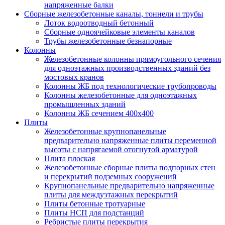
напряженные балки
Сборные железобетонные каналы, тоннели и трубы
Лоток водоотводный бетонный
Сборные одноячейковые элементы каналов
Трубы железобетонные безнапорные
Колонны
Железобетонные колонны прямоугольного сечения
для одноэтажных производственных зданий без
мостовых кранов
Колонны ЖБ под технологические трубопроводы
Колонны железобетонные для одноэтажных
промышленных зданий
Колонны ЖБ сечением 400х400
Плиты
Железобетонные крупнопанельные
предварительно напряженные плиты переменной
высоты с напрягаемой отогнутой арматурой
Плита плоская
Железобетонные сборные плиты подпорных стен
и перекрытий подземных сооружений
Крупнопанельные предварительно напряженные
плиты для междуэтажных перекрытий
Плиты бетонные тротуарные
Плиты НСП для подстанций
Ребристые плиты перекрытия