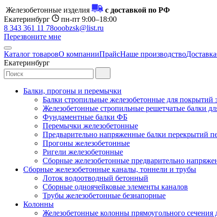
Железобетонные изделия
с доставкой по РФ
Екатеринбург
пн-пт 9:00–18:00
8 343 361 11 78
ooobzsk@list.ru
Перезвоните мне
Каталог товаров
О компании
Прайс
Наше производство
Доставка
Екатеринбург
Балки, прогоны и перемычки
Балки стропильные железобетонные для покрытий 
Железобетонные стропильные решетчатые балки для
Фундаментные балки ФБ
Перемычки железобетонные
Предварительно напряженные балки перекрытий пе
Прогоны железобетонные
Ригели железобетонные
Сборные железобетонные предварительно напряже
Сборные железобетонные каналы, тоннели и трубы
Лоток водоотводный бетонный
Сборные одноячейковые элементы каналов
Трубы железобетонные безнапорные
Колонны
Железобетонные колонны прямоугольного сечения 