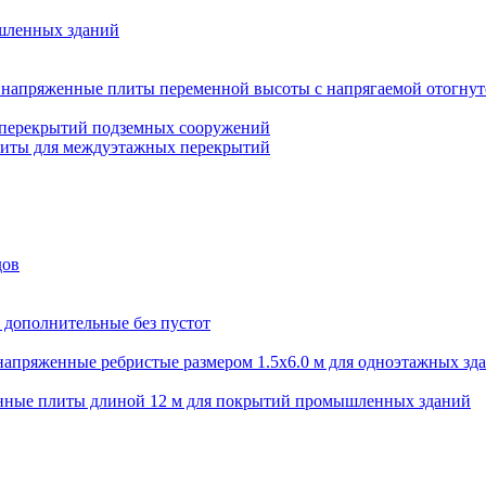
шленных зданий
напряженные плиты переменной высоты с напрягаемой отогнут
 перекрытий подземных сооружений
литы для междуэтажных перекрытий
дов
 дополнительные без пустот
апряженные ребристые размером 1.5х6.0 м для одноэтажных зд
нные плиты длиной 12 м для покрытий промышленных зданий