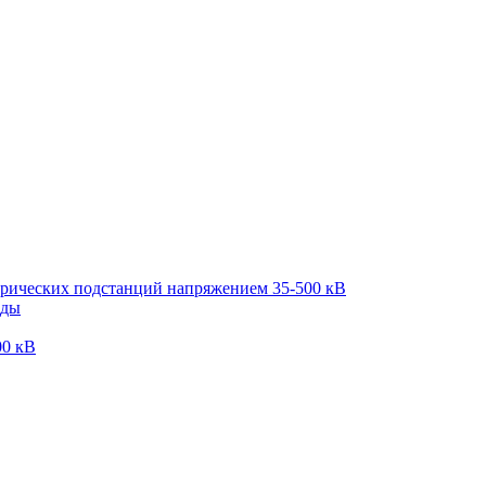
трических подстанций напряжением 35-500 кВ
оды
00 кВ