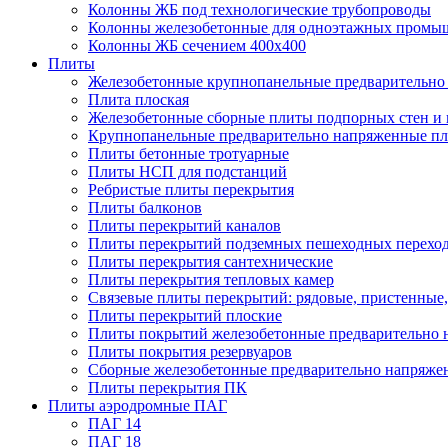
Колонны ЖБ под технологические трубопроводы
Колонны железобетонные для одноэтажных промы
Колонны ЖБ сечением 400х400
Плиты
Железобетонные крупнопанельные предварительно 
Плита плоская
Железобетонные сборные плиты подпорных стен и
Крупнопанельные предварительно напряженные п
Плиты бетонные тротуарные
Плиты НСП для подстанций
Ребристые плиты перекрытия
Плиты балконов
Плиты перекрытий каналов
Плиты перекрытий подземных пешеходных перехо
Плиты перекрытия сантехнические
Плиты перекрытия тепловых камер
Связевые плиты перекрытий: рядовые, пристенные,
Плиты перекрытий плоские
Плиты покрытий железобетонные предварительно н
Плиты покрытия резервуаров
Сборные железобетонные предварительно напряже
Плиты перекрытия ПК
Плиты аэродромные ПАГ
ПАГ 14
ПАГ 18