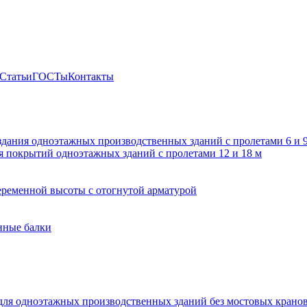
Статьи
ГОСТы
Контакты
здания одноэтажных производственных зданий с пролетами 6 и
 покрытий одноэтажных зданий с пролетами 12 и 18 м
ременной высоты с отогнутой арматурой
нные балки
для одноэтажных производственных зданий без мостовых крано