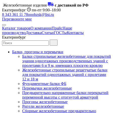
Железобетонные изделия
с доставкой по РФ
Екатеринбург
пн-пт 9:00–18:00
8 343 361 11 78
ooobzsk@list.ru
Перезвоните мне
Каталог товаров
О компании
Прайс
Наше
производство
Доставка
Статьи
ГОСТы
Контакты
Екатеринбург
Балки, прогоны и перемычки
Балки стропильные железобетонные для покрытий
здания одноэтажных производственных зданий с
пролетами 6 и 9 м, имеющих плоскую кровлю
Железобетонные стропильные решетчатые балки
для покрытий одноэтажных зданий с пролетами
12 и 18 м
Фундаментные балки ФБ
Перемычки железобетонные
Предварительно напряженные балки перекрытий
переменной высоты с отогнутой арматурой
Прогоны железобетонные
Ригели железобетонные
Сборные железобетонные предварительно