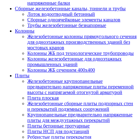
напряженные балки
Сборные железобетонные каналы, тоннели и трубы
Лоток водоотводный бетонный
Сборные одноячейковые элементы каналов
Трубы железобетонные безнапорные
Колонны
Железобетонные колонны прямоугольного сечения
для одноэтажных производственных зданий без
мостовых кранов
Колонны ЖБ под технологические трубопроводы
Колонны железобетонные для одноэтажных
промышленных зданий
Колонны ЖБ сечением 400х400
Плиты
Железобетонные крупнопанельные
предварительно напряженные плиты переменной
высоты с напрягаемой отогнутой арматурой
Плита плоская
Железобетонные сборные плиты подпорных стен
и перекрытий подземных сооружений
Крупнопанельные предварительно напряженные
плиты для междуэтажных перекрытий
Плиты бетонные тротуарные
Плиты НСП для подстанций
Ребристые плиты перекрытия