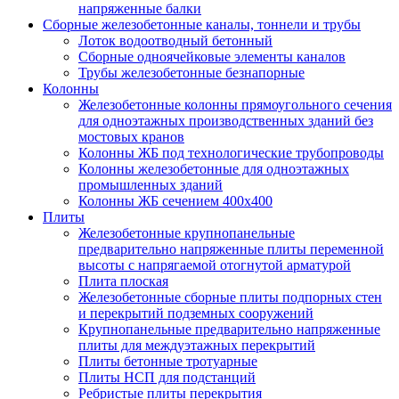
напряженные балки
Сборные железобетонные каналы, тоннели и трубы
Лоток водоотводный бетонный
Сборные одноячейковые элементы каналов
Трубы железобетонные безнапорные
Колонны
Железобетонные колонны прямоугольного сечения
для одноэтажных производственных зданий без
мостовых кранов
Колонны ЖБ под технологические трубопроводы
Колонны железобетонные для одноэтажных
промышленных зданий
Колонны ЖБ сечением 400х400
Плиты
Железобетонные крупнопанельные
предварительно напряженные плиты переменной
высоты с напрягаемой отогнутой арматурой
Плита плоская
Железобетонные сборные плиты подпорных стен
и перекрытий подземных сооружений
Крупнопанельные предварительно напряженные
плиты для междуэтажных перекрытий
Плиты бетонные тротуарные
Плиты НСП для подстанций
Ребристые плиты перекрытия