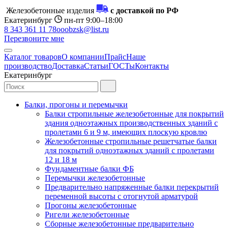
Железобетонные изделия
с доставкой по РФ
Екатеринбург
пн-пт 9:00–18:00
8 343 361 11 78
ooobzsk@list.ru
Перезвоните мне
Каталог товаров
О компании
Прайс
Наше
производство
Доставка
Статьи
ГОСТы
Контакты
Екатеринбург
Балки, прогоны и перемычки
Балки стропильные железобетонные для покрытий
здания одноэтажных производственных зданий с
пролетами 6 и 9 м, имеющих плоскую кровлю
Железобетонные стропильные решетчатые балки
для покрытий одноэтажных зданий с пролетами
12 и 18 м
Фундаментные балки ФБ
Перемычки железобетонные
Предварительно напряженные балки перекрытий
переменной высоты с отогнутой арматурой
Прогоны железобетонные
Ригели железобетонные
Сборные железобетонные предварительно