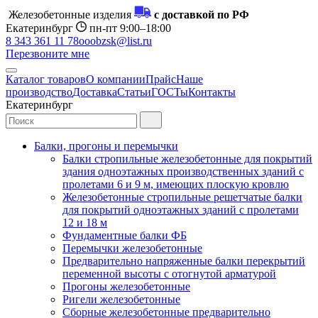
Железобетонные изделия
с доставкой по РФ
Екатеринбург
пн-пт 9:00–18:00
8 343 361 11 78
ooobzsk@list.ru
Перезвоните мне
Каталог товаров
О компании
Прайс
Наше
производство
Доставка
Статьи
ГОСТы
Контакты
Екатеринбург
Балки, прогоны и перемычки
Балки стропильные железобетонные для покрытий
здания одноэтажных производственных зданий с
пролетами 6 и 9 м, имеющих плоскую кровлю
Железобетонные стропильные решетчатые балки
для покрытий одноэтажных зданий с пролетами
12 и 18 м
Фундаментные балки ФБ
Перемычки железобетонные
Предварительно напряженные балки перекрытий
переменной высоты с отогнутой арматурой
Прогоны железобетонные
Ригели железобетонные
Сборные железобетонные предварительно