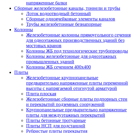
напряженные балки
Сборные железобетонные каналы, тоннели и трубы
Лоток водоотводный бетонный
Сборные одноячейковые элементы каналов
Трубы железобетонные безнапорные
Колонны
Железобетонные колонны прямоугольного сечения
для одноэтажных производственных зданий без
мостовых кранов
Колонны ЖБ под технологические трубопроводы
Колонны железобетонные для одноэтажных
промышленных зданий
Колонны ЖБ сечением 400х400
Плиты
Железобетонные крупнопанельные
предварительно напряженные плиты переменной
высоты с напрягаемой отогнутой арматурой
Плита плоская
Железобетонные сборные плиты подпорных стен
и перекрытий подземных сооружений
Крупнопанельные предварительно напряженные
плиты для междуэтажных перекрытий
Плиты бетонные тротуарные
Плиты НСП для подстанций
Ребристые плиты перекрытия